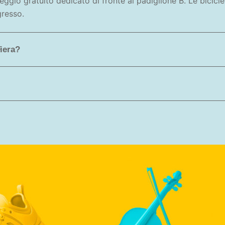
eggio gratuito dedicato di fronte al padiglione B. Le bicic
gresso.
Fiera?